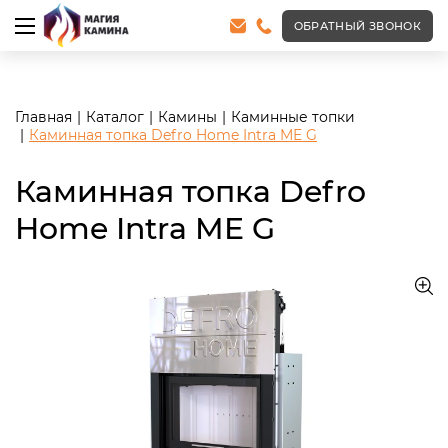
<meta name="robots" content="noindex, follow"/>
ОБРАТНЫЙ ЗВОНОК
Главная
Каталог
Камины
Каминные топки
Каминная топка Defro Home Intra ME G
Каминная топка Defro
Home Intra ME G