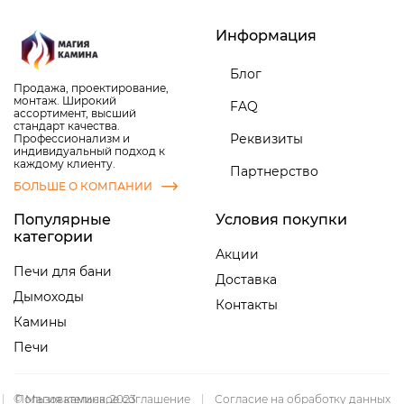
Информация
Блог
Продажа, проектирование,
монтаж. Широкий
FAQ
ассортимент, высший
стандарт качества.
Реквизиты
Профессионализм и
индивидуальный подход к
каждому клиенту.
Партнерство
БОЛЬШЕ О КОМПАНИИ
Популярные
Условия покупки
категории
Акции
Печи для бани
Доставка
Дымоходы
Контакты
Камины
Печи
|
© Магия камина, 2023
Пользовательское соглашение
|
Согласие на обработку данных