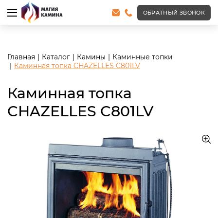
<meta name="robots" content="noindex, follow"/>
ОБРАТНЫЙ ЗВОНОК
Главная
Каталог
Камины
Каминные топки
Каминная топка CHAZELLES C801LV
Каминная топка
CHAZELLES C801LV