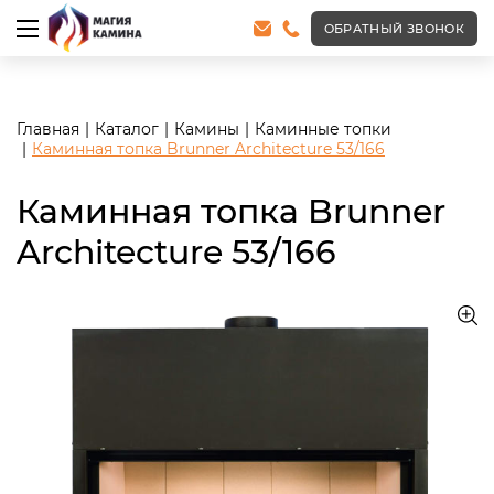
<meta name="robots" content="noindex, follow"/>
ОБРАТНЫЙ ЗВОНОК
Главная
Каталог
Камины
Каминные топки
Каминная топка Brunner Architecture 53/166
Каминная топка Brunner
Architecture 53/166