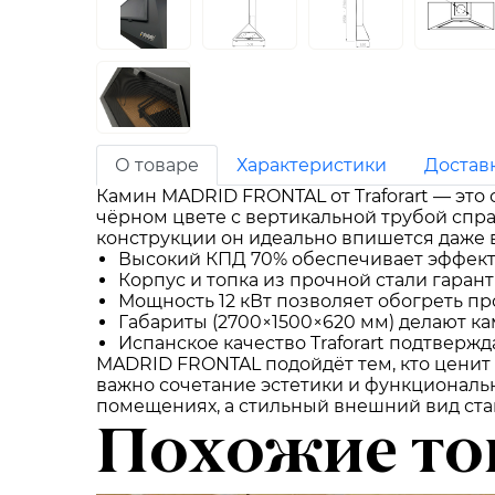
О товаре
Характеристики
Достав
Камин MADRID FRONTAL от Traforart — эт
чёрном цвете с вертикальной трубой спр
конструкции он идеально впишется даже 
Высокий КПД 70% обеспечивает эффекти
Корпус и топка из прочной стали гаран
Мощность 12 кВт позволяет обогреть п
Габариты (2700×1500×620 мм) делают к
Испанское качество Traforart подтверж
MADRID FRONTAL подойдёт тем, кто ценит 
важно сочетание эстетики и функциональ
помещениях, а стильный внешний вид ста
Похожие то