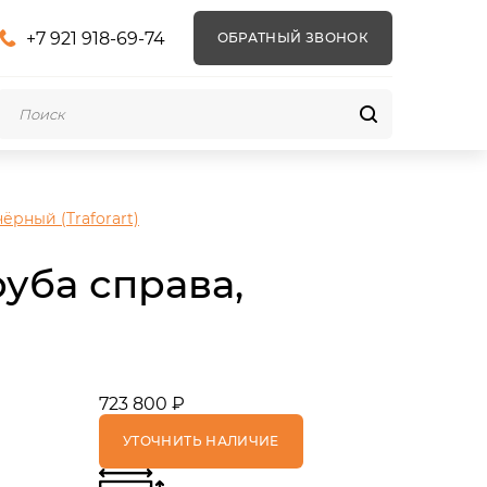
+7 921 918-69-74
ОБРАТНЫЙ ЗВОНОК
рный (Traforart)
уба справа,
723 800 ₽
УТОЧНИТЬ НАЛИЧИЕ