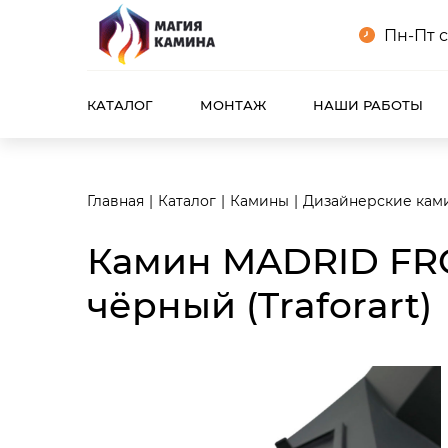
<meta name="robots" content="noindex, follow"/>
Пн-Пт с
КАТАЛОГ
МОНТАЖ
НАШИ РАБОТЫ
Главная
Каталог
Камины
Дизайнерские кам
Камин MADRID FRO
чёрный (Traforart)