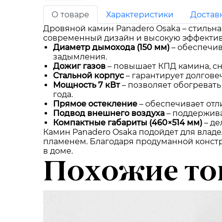
О товаре
Характеристики
Достав
Дровяной камин Panadero Osaka – стильна
современный дизайн и высокую эффективно
Диаметр дымохода (150 мм)
– обеспечив
задымления.
Дожиг газов
– повышает КПД камина, сн
Стальной корпус
– гарантирует долгове
Мощность 7 кВт
– позволяет обогреват
года.
Прямое остекление
– обеспечивает отл
Подвод внешнего воздуха
– поддержива
Компактные габариты (460×514 мм)
– де
Камин Panadero Osaka подойдет для владе
пламенем. Благодаря продуманной конст
в доме.
Похожие то