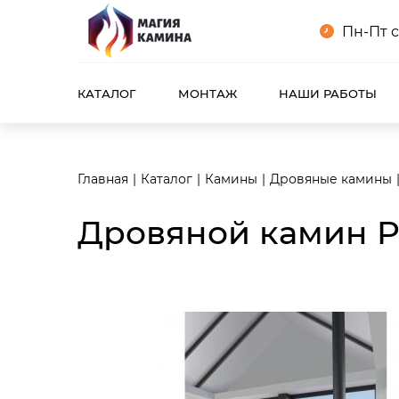
<meta name="robots" content="noindex, follow"/>
Пн-Пт с
КАТАЛОГ
МОНТАЖ
НАШИ РАБОТЫ
Главная
Каталог
Камины
Дровяные камины
Дровяной камин P