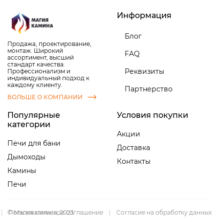
Информация
Блог
Продажа, проектирование,
монтаж. Широкий
FAQ
ассортимент, высший
стандарт качества.
Реквизиты
Профессионализм и
индивидуальный подход к
каждому клиенту.
Партнерство
БОЛЬШЕ О КОМПАНИИ
Популярные
Условия покупки
категории
Акции
Печи для бани
Доставка
Дымоходы
Контакты
Камины
Печи
|
© Магия камина, 2023
Пользовательское соглашение
|
Согласие на обработку данных