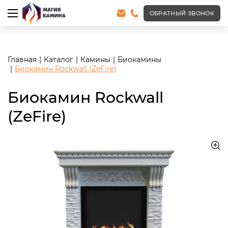
<meta name="robots" content="noindex, follow"/>
ОБРАТНЫЙ ЗВОНОК
Главная
Каталог
Камины
Биокамины
Биокамин Rockwall (ZeFire)
Биокамин Rockwall
(ZeFire)