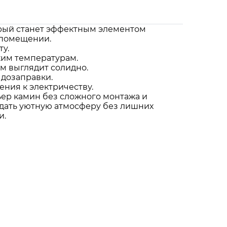
орый станет эффектным элементом
 помещении.
у.
ким температурам.
ом выглядит солидно.
 дозаправки.
ения к электричеству.
ьер камин без сложного монтажа и
здать уютную атмосферу без лишних
и.