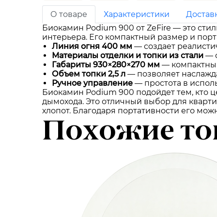
О товаре
Характеристики
Достав
Биокамин Podium 900 от ZeFire — это ст
интерьера. Его компактный размер и пор
Линия огня 400 мм
— создает реалистич
Материалы отделки и топки из стали
— 
Габариты 930×280×270 мм
— компактный
Объем топки 2,5 л
— позволяет наслажда
Ручное управление
— простота в испол
Биокамин Podium 900 подойдет тем, кто ц
дымохода. Это отличный выбор для кварти
хлопот. Благодаря портативности его мож
Похожие то