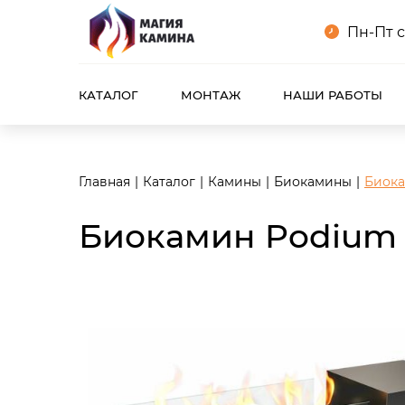
<meta name="robots" content="noindex, follow"/>
Пн-Пт с
КАТАЛОГ
МОНТАЖ
НАШИ РАБОТЫ
Главная
Каталог
Камины
Биокамины
Биока
Биокамин Podium 9