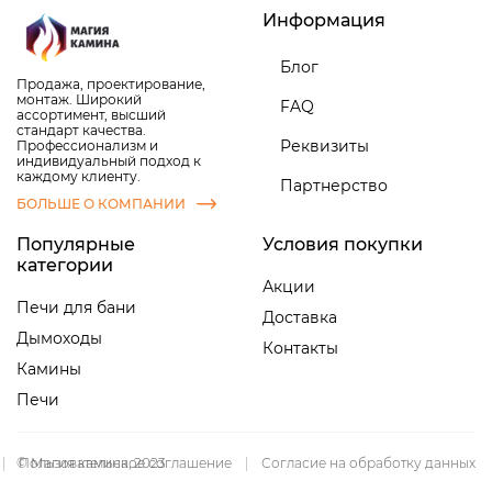
Информация
Блог
Продажа, проектирование,
монтаж. Широкий
FAQ
ассортимент, высший
стандарт качества.
Реквизиты
Профессионализм и
индивидуальный подход к
каждому клиенту.
Партнерство
БОЛЬШЕ О КОМПАНИИ
Популярные
Условия покупки
категории
Акции
Печи для бани
Доставка
Дымоходы
Контакты
Камины
Печи
|
© Магия камина, 2023
Пользовательское соглашение
|
Согласие на обработку данных