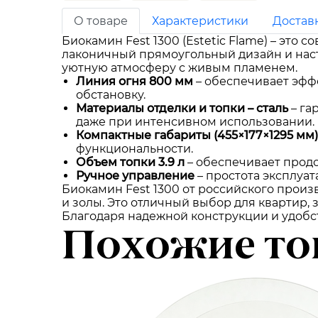
О товаре
Характеристики
Достав
Биокамин Fest 1300 (Estetic Flame) – это
лаконичный прямоугольный дизайн и наст
уютную атмосферу с живым пламенем.
Линия огня 800 мм
– обеспечивает эфф
обстановку.
Материалы отделки и топки – сталь
– га
даже при интенсивном использовании.
Компактные габариты (455×177×1295 мм)
функциональности.
Объем топки 3.9 л
– обеспечивает прод
Ручное управление
– простота эксплуа
Биокамин Fest 1300 от российского произ
и золы. Это отличный выбор для квартир,
Благодаря надежной конструкции и удобст
Похожие то