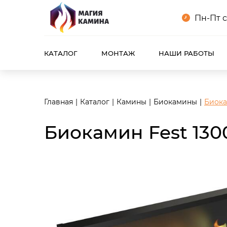
<meta name="robots" content="noindex, follow"/>
Пн-Пт с
КАТАЛОГ
МОНТАЖ
НАШИ РАБОТЫ
Главная
Каталог
Камины
Биокамины
Биокам
Биокамин Fest 1300