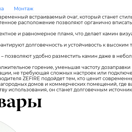
ка
Монтаж
 современный встраиваемый очаг, который станет ст
енное расположение позволяют органично вписатьс
ектное и равномерное пламя, что делает камин виз
рантируют долговечность и устойчивость к высоким 
– позволяют удобно разместить камин даже в небо
олжительное горение, уменьшая частоту дозаправки
тации, не требующая сложных настроек или подключе
водителя ZEFIRE подойдет тем, кто ценит современ
 загородных домов и коммерческих помещений, где в
ву использования, он станет долговечным источнико
вары