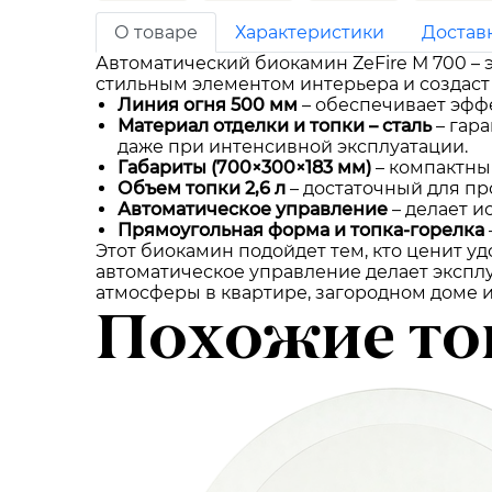
О товаре
Характеристики
Достав
Автоматический биокамин ZeFire М 700 –
стильным элементом интерьера и создас
Линия огня 500 мм
– обеспечивает эффе
Материал отделки и топки – сталь
– гара
даже при интенсивной эксплуатации.
Габариты (700×300×183 мм)
– компактны
Объем топки 2,6 л
– достаточный для пр
Автоматическое управление
– делает и
Прямоугольная форма и топка-горелка
Этот биокамин подойдет тем, кто ценит уд
автоматическое управление делает экспл
атмосферы в квартире, загородном доме
Похожие то