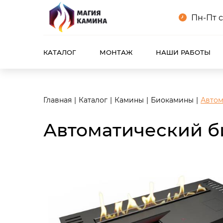
<meta name="robots" content="noindex, follow"/>
Пн-Пт с
КАТАЛОГ
МОНТАЖ
НАШИ РАБОТЫ
Главная
Каталог
Камины
Биокамины
Автом
Автоматический би