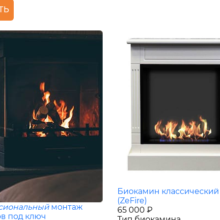
ТЬ
Биокамин классический
(ZeFire)
сиональный
монтаж
65 000 ₽
в под ключ
Тип биокамина