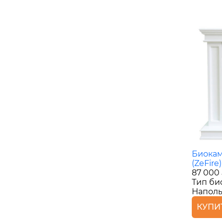
Биокам
(ZeFire)
87 000
Тип би
Наполь
КУПИ