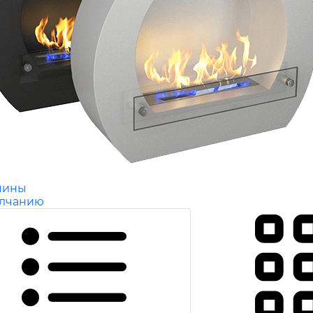
мины
олчанию