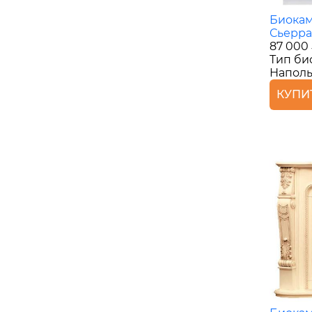
Биокам
Сьерра 
87 000
Тип би
Наполь
КУПИ