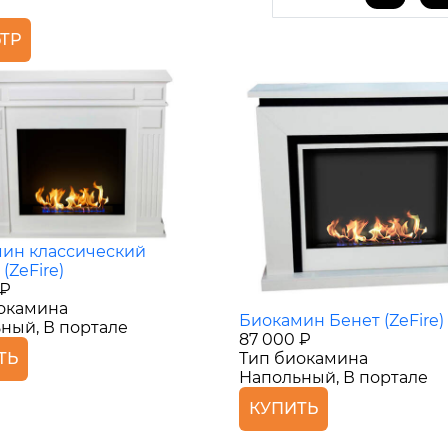
ТР
ин классический
 (ZeFire)
 ₽
окамина
Биокамин Бенет (ZeFire)
ный, В портале
87 000 ₽
Тип биокамина
ТЬ
Напольный, В портале
КУПИТЬ