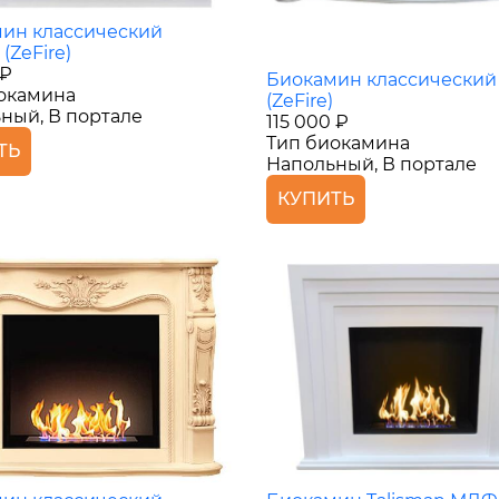
ин классический
(ZeFire)
 ₽
Биокамин классический
окамина
(ZeFire)
ный, В портале
115 000 ₽
Тип биокамина
ТЬ
Напольный, В портале
КУПИТЬ