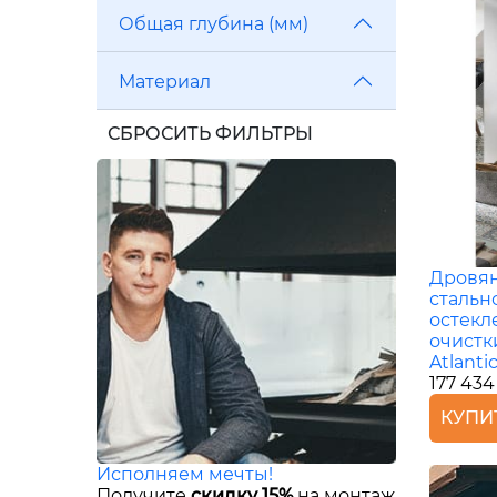
Общая глубина (мм)
Материал
СБРОСИТЬ ФИЛЬТРЫ
Дровян
стальн
остекл
очистк
Atlantic
177 434
КУПИ
Исполняем мечты!
Получите
скидку 15%
на монтаж