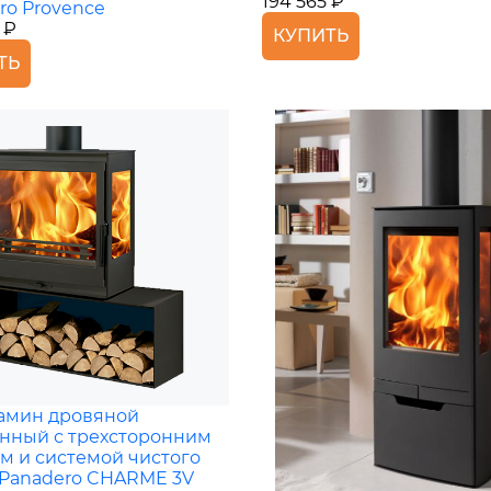
194 565 ₽
ro Provence
 ₽
КУПИТЬ
ТЬ
амин дровяной
нный с трехсторонним
м и системой чистого
 Panadero CHARME 3V