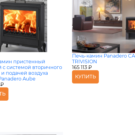
Печь-камин Panadero CA
амин пристенный
TRIVISION
 с системой вторичного
165 113 ₽
 и подачей воздуха
КУПИТЬ
Panadero Aube
 ₽
ТЬ