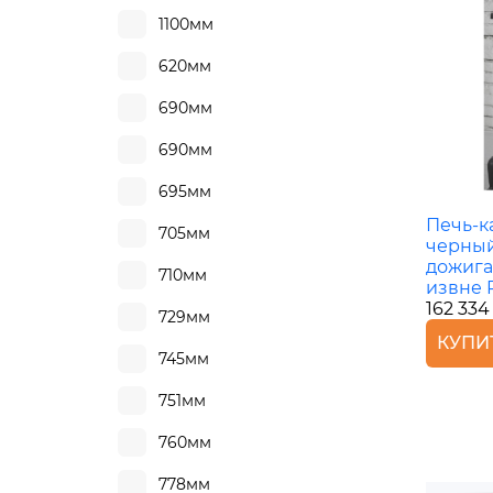
1100мм
620мм
690мм
690мм
695мм
Печь-к
705мм
черный
дожига
710мм
извне 
162 334
729мм
КУПИ
745мм
751мм
760мм
778мм