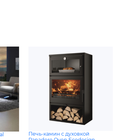
Печь-камин с духовкой
al
Panadero Oven Ecodesign