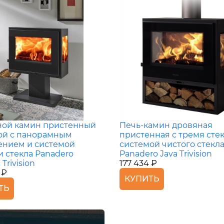
ой камин пристенный
Печь-камин дровяная
ой с панорамным
пристенная с тремя сте
ением и системой
системой чистого стекл
и стекла Panadero
Panadero Java Trivision
 Trivision
177 434 ₽
 ₽
КУПИТЬ
ТЬ