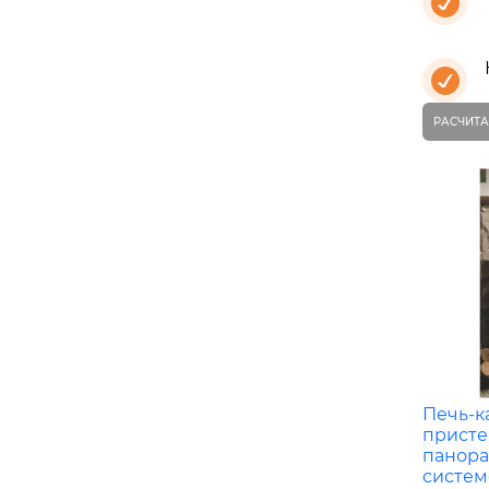
РАСЧИТА
Печь-к
присте
панора
систем