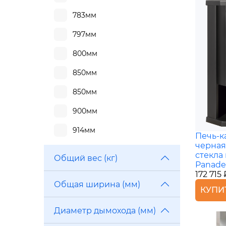
783мм
797мм
800мм
850мм
850мм
900мм
914мм
Печь-к
черная
стекла
Общий вес (кг)
Panade
172 715 
Общая ширина (мм)
КУПИ
Диаметр дымохода (мм)