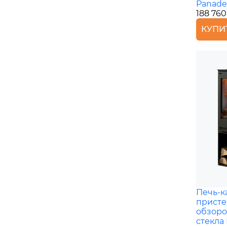
Panade
188 760
КУПИ
Печь-к
присте
обзоро
стекла