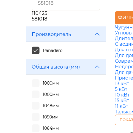
110425
ФИЛЬ
581018
Чугун
Угловы
Производитель
Длител
С водя
Для го
Panadero
Для до
Совре
Недор
Общая высота (мм)
Для да
Прист
1000мм
13 кВт
5 кВт
1000мм
10 кВт
15 кВт
1048мм
11 кВт
Талько
1050мм
ПОКАЗ
1064мм