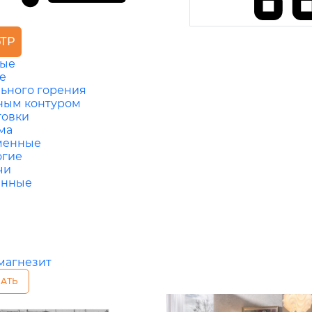
ТР
ные
е
ьного горения
ным контуром
товки
ма
менные
огие
чи
енные
магнезит
АТЬ