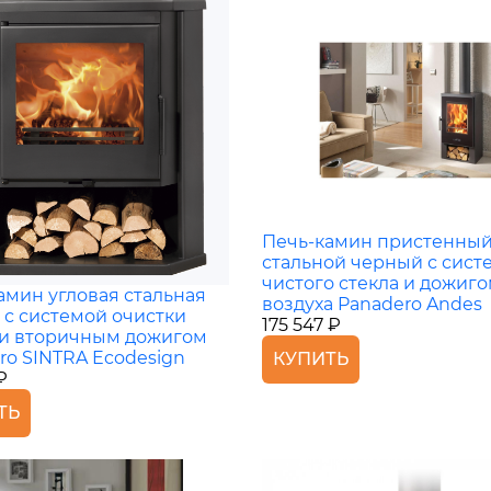
Печь-камин пристенны
стальной черный с сист
чистого стекла и дожиг
амин угловая стальная
воздуха Panadero Andes
 с системой очистки
175 547 ₽
 и вторичным дожигом
ro SINTRA Ecodesign
КУПИТЬ
₽
ТЬ