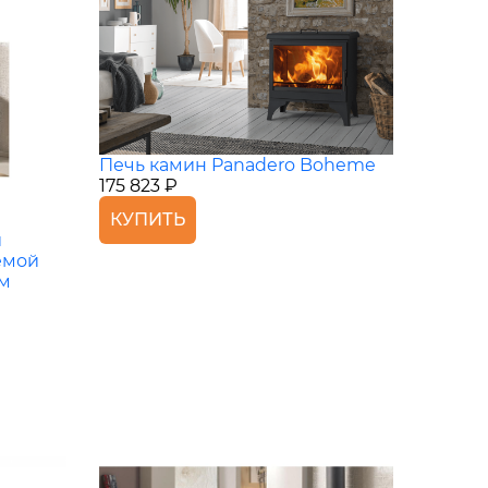
Печь камин Panadero Boheme
175 823 ₽
КУПИТЬ
й
емой
ом