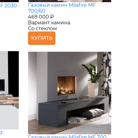
Газовый камин Milafire MF
MF 2030
700/60
469 000 ₽
Вариант камина
Со стеклом
КУПИТЬ
MF
Газовый камин Milafire MF 700