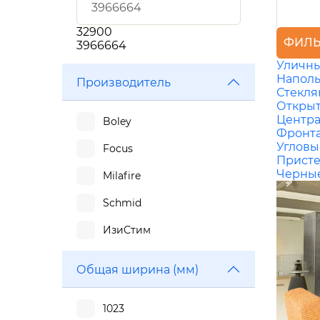
32900
ФИЛЬ
3966664
Уличн
Напол
Производитель
Стекл
Откры
Центр
Boley
Фронт
Угловы
Focus
Прист
Черны
Milafire
Schmid
ИзиСтим
Общая ширина (мм)
1023