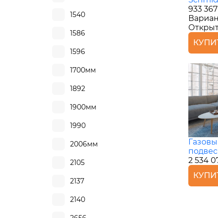
933 367
1540
Вариан
Откры
1586
КУПИ
1596
1700мм
1892
1900мм
1990
Газовы
2006мм
подвес
2 534 0
2105
КУПИ
2137
2140