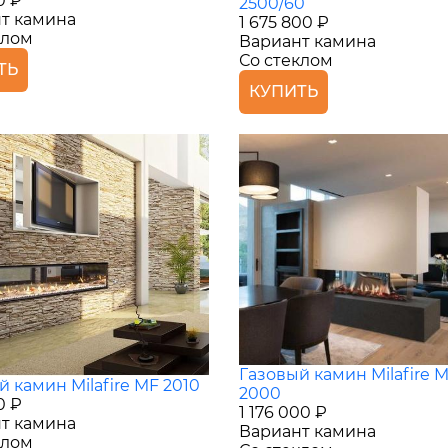
0 ₽
2500/60
т камина
1 675 800 ₽
клом
Вариант камина
Со стеклом
ТЬ
КУПИТЬ
Газовый камин Milafire 
 камин Milafire MF 2010
2000
0 ₽
1 176 000 ₽
т камина
Вариант камина
клом