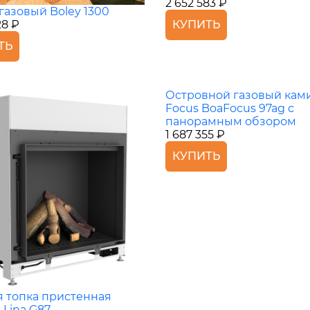
2 652 583 ₽
газовый Boley 1300
КУПИТЬ
28 ₽
ТЬ
Островной газовый кам
Focus BoaFocus 97ag с
панорамным обзором
1 687 355 ₽
КУПИТЬ
я топка пристенная
 Lina G87