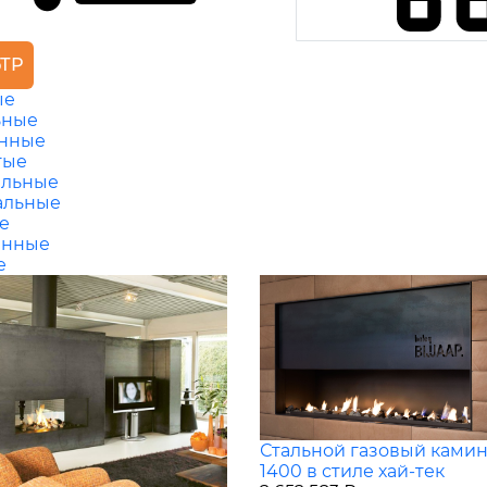
ТР
ые
ьные
янные
тые
альные
альные
е
енные
е
Стальной газовый камин
1400 в стиле хай-тек