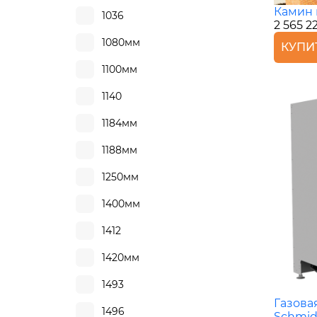
Камин 
1036
2 565 2
1080мм
КУПИ
1100мм
1140
1184мм
1188мм
1250мм
1400мм
1412
1420мм
1493
Газова
1496
Schmid