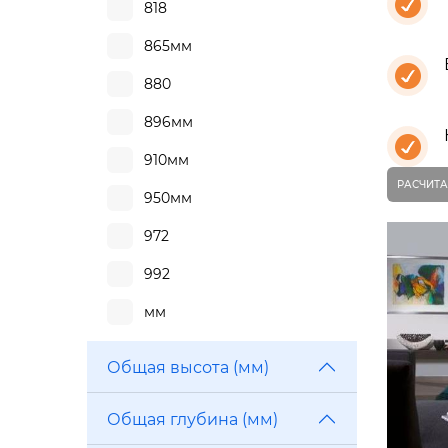
818
865мм
880
896мм
910мм
РАСЧИТА
950мм
972
992
мм
Общая высота (мм)
Общая глубина (мм)