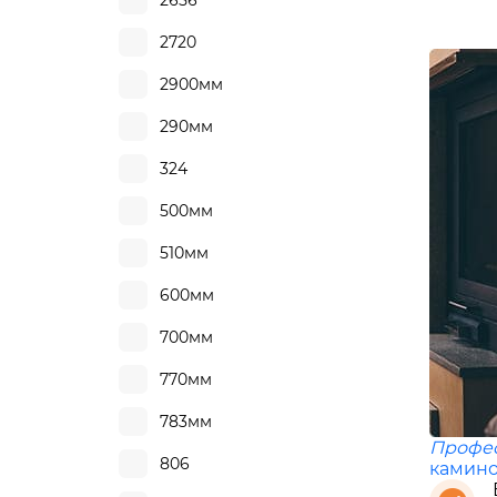
2656
2720
2900мм
290мм
324
500мм
510мм
600мм
700мм
770мм
783мм
Профе
806
камино