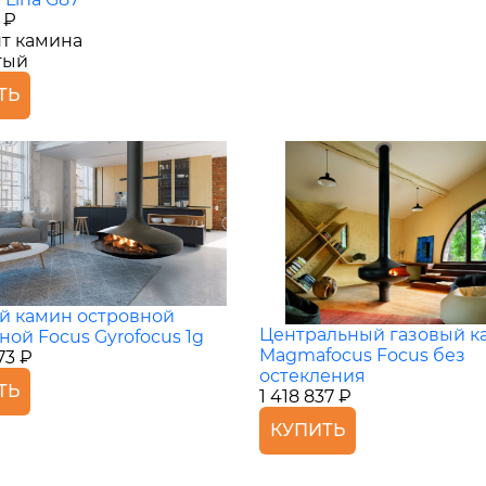
 ₽
т камина
тый
ТЬ
й камин островной
Центральный газовый к
ной Focus Gyrofocus 1g
Magmafocus Focus без
73 ₽
остекления
ТЬ
1 418 837 ₽
КУПИТЬ