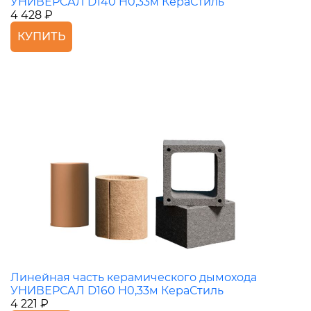
УНИВЕРСАЛ D140 H0,33м КераСтиль
4 428 ₽
КУПИТЬ
Линейная часть керамического дымохода
УНИВЕРСАЛ D160 H0,33м КераСтиль
4 221 ₽