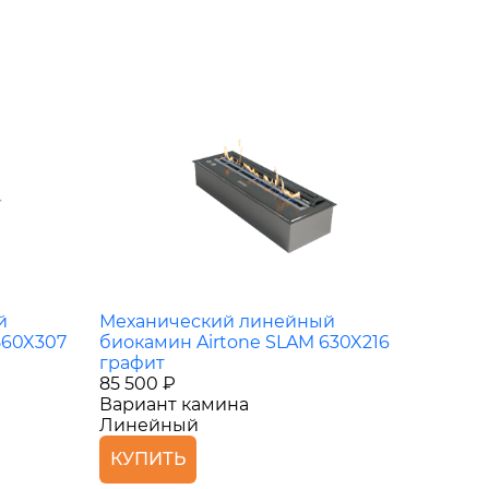
й
Механический линейный
560X307
биокамин Airtone SLAM 630X216
графит
85 500 ₽
Вариант камина
Линейный
КУПИТЬ