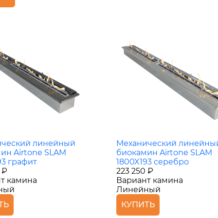
ический линейный
Механический линейны
ин Airtone SLAM
биокамин Airtone SLAM
93 графит
1800X193 серебро
 ₽
223 250 ₽
т камина
Вариант камина
ный
Линейный
ТЬ
КУПИТЬ