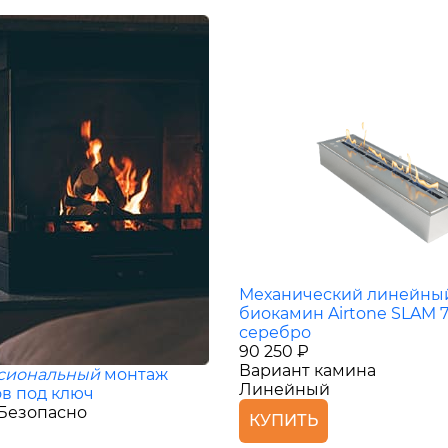
Механический линейны
биокамин Airtone SLAM 
серебро
90 250 ₽
Вариант камина
сиональный
монтаж
Линейный
в под ключ
Безопасно
КУПИТЬ