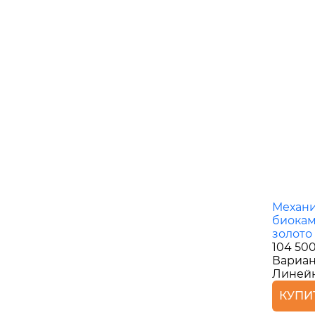
Механ
биокам
золото
104 50
Вариан
Линей
КУПИ