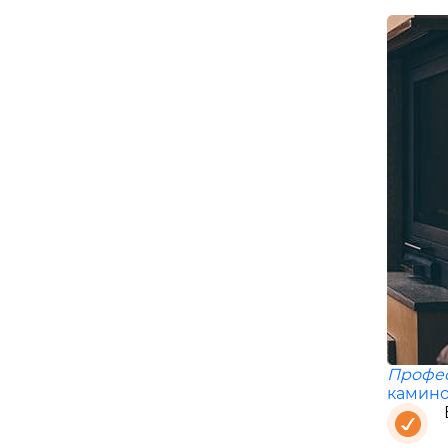
Профе
камино