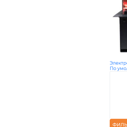
Элект
По ум
ФИЛЬ