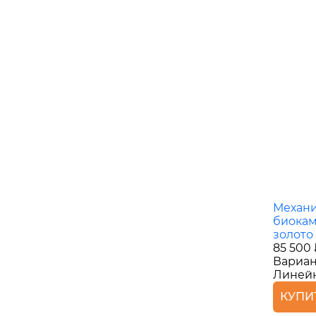
Механ
биокам
золото
85 500
Вариан
Линей
КУПИ