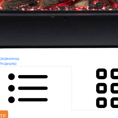
рокамины
олчанию
ТР