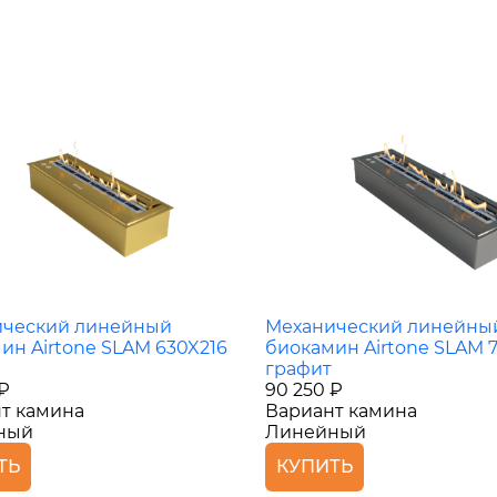
ический линейный
Механический линейны
ин Airtone SLAM 630X216
биокамин Airtone SLAM 
графит
 ₽
90 250 ₽
т камина
Вариант камина
ный
Линейный
ТЬ
КУПИТЬ