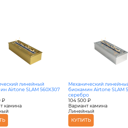
ический линейный
Механический линейны
ин Airtone SLAM 560X307
биокамин Airtone SLAM 
серебро
0 ₽
104 500 ₽
т камина
Вариант камина
ный
Линейный
ТЬ
КУПИТЬ