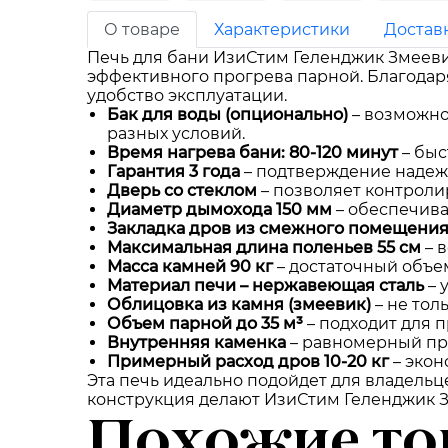
О товаре
Характеристики
Достав
Печь для бани ИзиСтим Геленджик Змееви
эффективного прогрева парной. Благодар
удобство эксплуатации.
Бак для воды (опционально)
– возможно
разных условий.
Время нагрева бани: 80-120 минут
– быс
Гарантия 3 года
– подтверждение надежн
Дверь со стеклом
– позволяет контроли
Диаметр дымохода 150 мм
– обеспечива
Закладка дров из смежного помещени
Максимальная длина поленьев 55 см
– 
Масса камней 90 кг
– достаточный объе
Материал печи – нержавеющая сталь
– 
Облицовка из камня (змеевик)
– не тол
Объем парной до 35 м³
– подходит для п
Внутренняя каменка
– равномерный про
Примерный расход дров 10-20 кг
– экон
Эта печь идеально подойдет для владельц
конструкция делают ИзиСтим Геленджик Зм
Похожие то