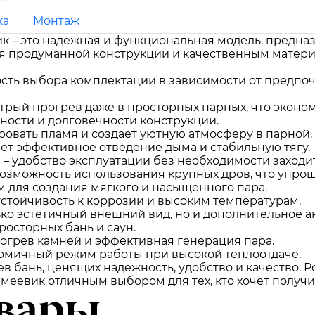
ка
Монтаж
к – это надежная и функциональная модель, предна
я продуманной конструкции и качественным матери
сть выбора комплектации в зависимости от предпочт
трый прогрев даже в просторных парных, что эконом
ости и долговечности конструкции.
ровать пламя и создает уютную атмосферу в парной.
ет эффективное отведение дыма и стабильную тягу.
я
– удобство эксплуатации без необходимости заходи
возможность использования крупных дров, что упрощ
м для создания мягкого и насыщенного пара.
устойчивость к коррозии и высоким температурам.
ько эстетичный внешний вид, но и дополнительное а
росторных бань и саун.
грев камней и эффективная генерация пара.
омичный режим работы при высокой теплоотдаче.
ев бань, ценящих надежность, удобство и качество.
еевик отличным выбором для тех, кто хочет получи
вары