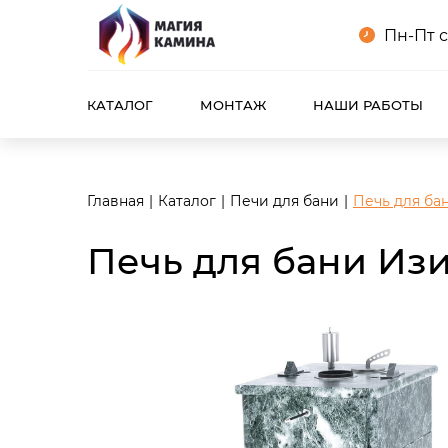
<meta name="robots" content="noindex, follow"/>
Пн-Пт с
КАТАЛОГ
МОНТАЖ
НАШИ РАБОТЫ
Главная
Каталог
Печи для бани
Печь для ба
Печь для бани Из