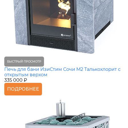
БЫСТРЫЙ ПРОСМОТР
Печь для бани ИзиСтим Сочи М2 Талькохлорит с
открытым верхом
335 000 ₽
ПОДРОБНЕЕ