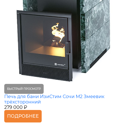
БЫСТРЫЙ ПРОСМОТР
Печь для бани ИзиСтим Сочи М2 Змеевик
трёхсторонний
279 000 ₽
ПОДРОБНЕЕ