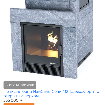
БЫСТРЫЙ ПРОСМОТР
Печь для бани ИзиСтим Сочи М2 Талькохлорит с
открытым верхом
335 000 ₽