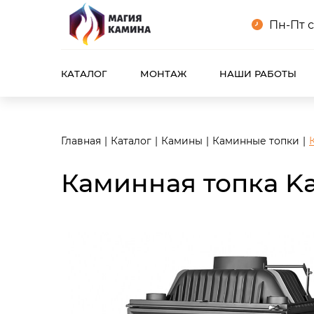
<meta name="robots" content="noindex, follow"/>
Пн-Пт с
КАТАЛОГ
МОНТАЖ
НАШИ РАБОТЫ
Главная
Каталог
Камины
Каминные топки
Каминная топка K