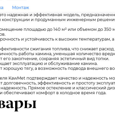
ка
Монтаж
 это надежная и эффективная модель, предназначен
й конструкции и продуманным инженерным решениям
помещение площадью до 140 м² или объемом до 350 м
ов.
прочность и устойчивость к высоким температурам, 
ффективности сжигания топлива, что снижает расход 
ичность работы камина, уменьшая количество вредн
т его закопчение, сохраняя эстетичный вид топки.
ощает эксплуатацию и обслуживание камина.
 хорошую тягу, а возможность подвода внешнего в
теля KawMet подтверждает качество и надежность мо
ит долговечность, эффективность и простоту эксплуа
 и надежность. Прямое остекление и классический д
и обеспечивают комфорт в холодное время года.
вары