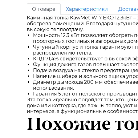
О товаре
Характеристики
Достав
Каминная топка KawMet W17 EKO 12,3кВт –
обогрева помещений. Благодаря чугунно
высокую теплоотдачу.
Мощность 12,3 кВт позволяет обогреть 
просторных гостиных и загородных дом
Чугунный корпус и топка гарантируют 
распределению тепла.
КПД 71,4% свидетельствует о высокой э
Функция дожига газов повышает эколог
Подача воздуха на стекло предотвращае
Наличие шибера и зольного ящика упр
Диаметр дымохода 200 мм обеспечивает
использования.
Гарантия 5 лет от польского производи
Эта топка идеально подойдет тем, кто цен
дома или коттеджа, где важны тепло, уют
интерьера, а функциональные особенност
Похожие то