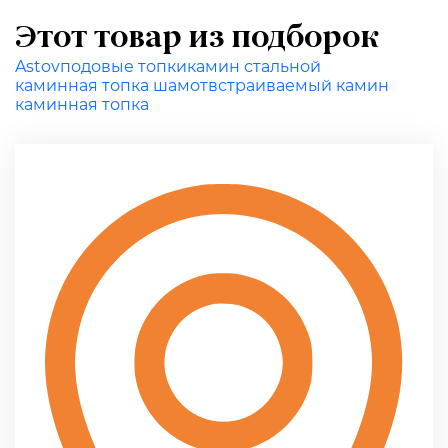
Этот товар из подборок
Astov
подовые топки
камин стальной
каминная топка шамот
встраиваемый камин
каминная топка