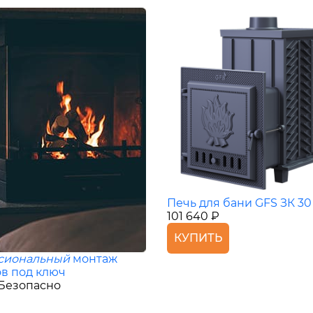
Печь для бани GFS ЗК 30
101 640 ₽
КУПИТЬ
сиональный
монтаж
в под ключ
Безопасно