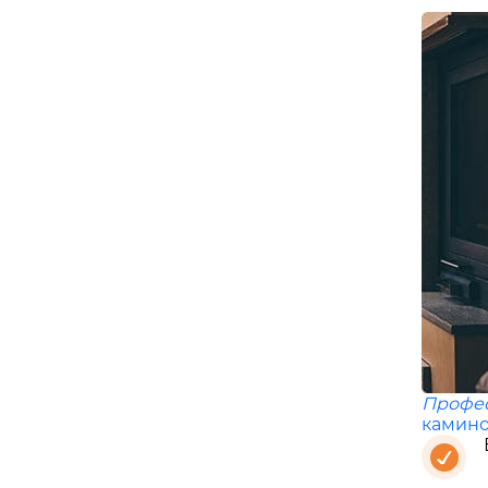
Профе
камино