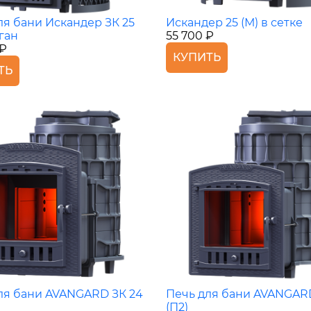
ля бани Искандер ЗК 25
Искандер 25 (М) в сетке
ган
55 700 ₽
 ₽
КУПИТЬ
ТЬ
ля бани AVANGARD ЗК 24
Печь для бани AVANGAR
(П2)