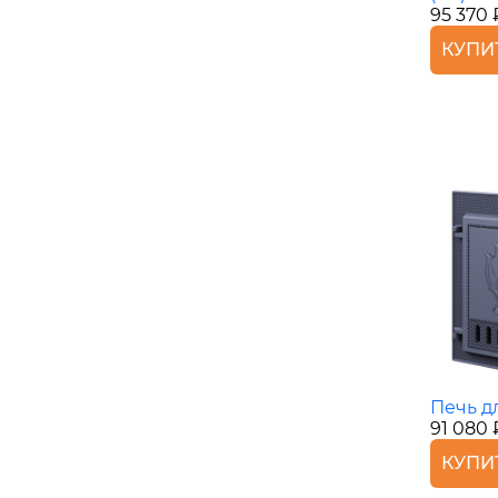
95 370 
КУПИ
Печь д
91 080 
КУПИ