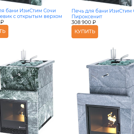
ля бани ИзиСтим Сочи
Печь для бани ИзиСтим
евик с открытым верхом
Пироксенит
 ₽
308 900 ₽
ТЬ
КУПИТЬ