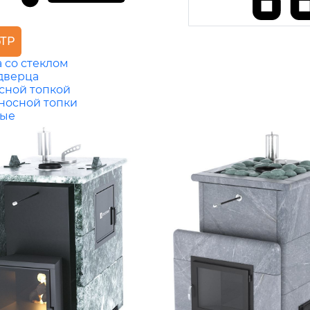
ТР
 со стеклом
 дверца
сной топкой
носной топки
ные