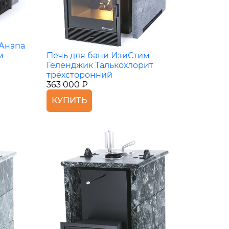
 Анапа
Печь для бани ИзиСтим
м
Геленджик Талькохлорит
трёхсторонний
363 000 ₽
КУПИТЬ