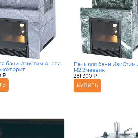
ля бани ИзиСтим Анапа
Печь для бани ИзиСтим
ькохлорит
М2 Змеевик
0 ₽
281 300 ₽
ТЬ
КУПИТЬ