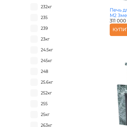
232кг
Печь д
М2 Зме
235
311 000
239
КУПИ
23кг
24.5кг
245кг
248
25.6кг
252кг
255
25кг
263кг