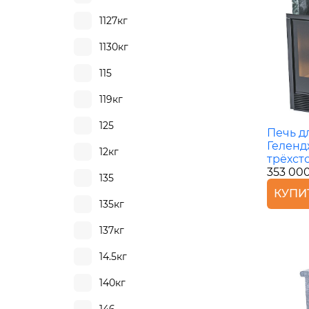
1127кг
1130кг
115
119кг
125
Печь д
Геленд
12кг
трёхст
353 00
135
КУПИ
135кг
137кг
14.5кг
140кг