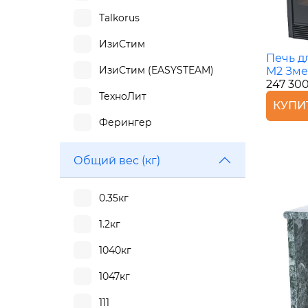
Talkorus
ИзиСтим
Печь д
ИзиСтим (EASYSTEAM)
М2 Зме
247 30
ТехноЛит
КУПИ
Ферингер
Общий вес (кг)
0.35кг
1.2кг
1040кг
1047кг
111