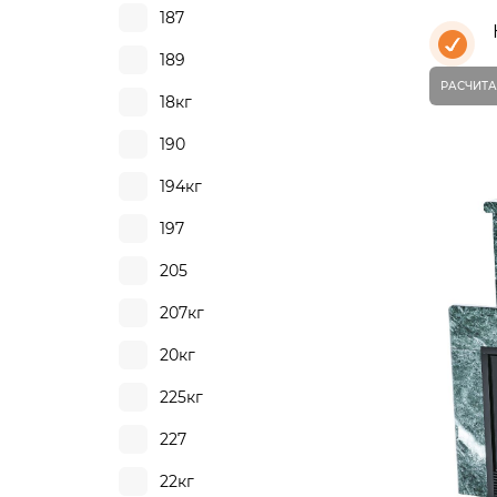
187
189
РАСЧИТА
18кг
190
194кг
197
205
207кг
20кг
225кг
227
22кг