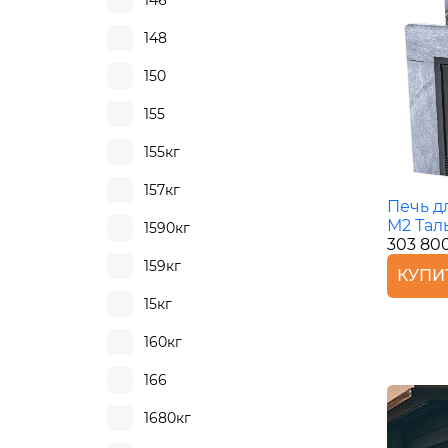
146
148
150
155
155кг
157кг
Печь д
М2 Тал
1590кг
303 80
159кг
КУПИ
15кг
160кг
166
1680кг