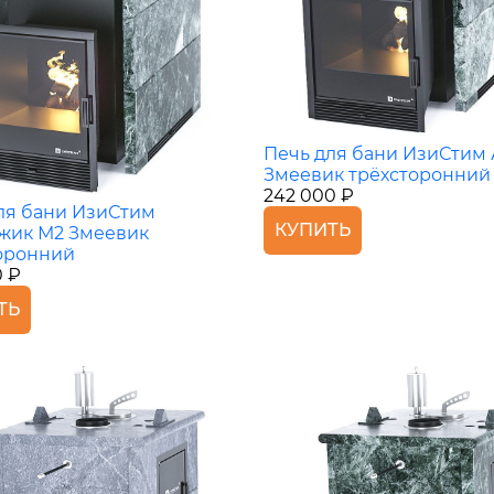
Печь для бани ИзиСтим
Змеевик трёхсторонний
242 000 ₽
ля бани ИзиСтим
КУПИТЬ
жик М2 Змеевик
оронний
0 ₽
ТЬ