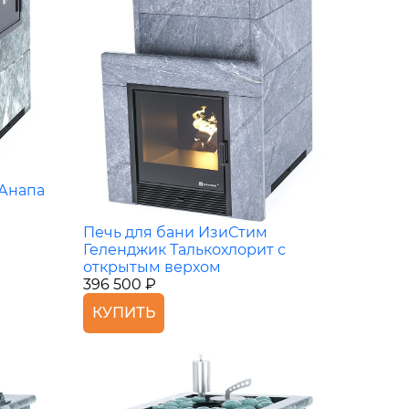
 Анапа
Печь для бани ИзиСтим
Геленджик Талькохлорит с
открытым верхом
396 500 ₽
КУПИТЬ