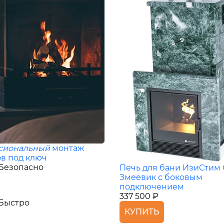
сиональный
монтаж
в под ключ
Безопасно
Печь для бани ИзиСтим
Змеевик с боковым
подключением
337 500 ₽
Быстро
КУПИТЬ