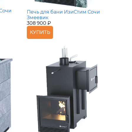
 Сочи
Печь для бани ИзиСтим Сочи
Змеевик
308 900 ₽
КУПИТЬ