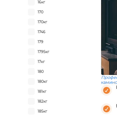
16кг
170
170кг
1746
179
1795кг
17кг
180
Профе
180кг
камино
181кг
182кг
185кг