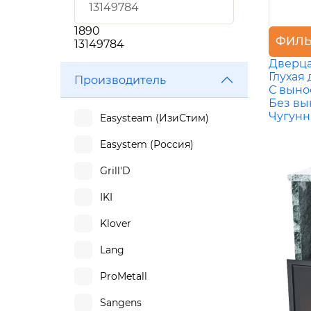
1890
ФИЛЬ
13149784
Дверца
Глухая
Производитель
С выно
Без вы
Чугун
Easysteam (ИзиСтим)
Easystem (Россия)
Grill'D
IKI
Klover
Lang
ProMetall
Sangens