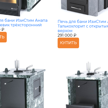
ля бани ИзиСтим Анапа
Печь для бани ИзиСтим
евик трёхсторонний
Талькохлорит с открыты
0 ₽
верхом
291 000 ₽
ТЬ
КУПИТЬ