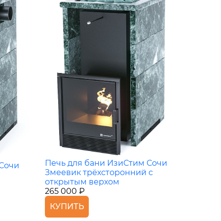
Печь для бани ИзиСтим Сочи
 Сочи
Змеевик трёхсторонний с
открытым верхом
265 000 ₽
КУПИТЬ