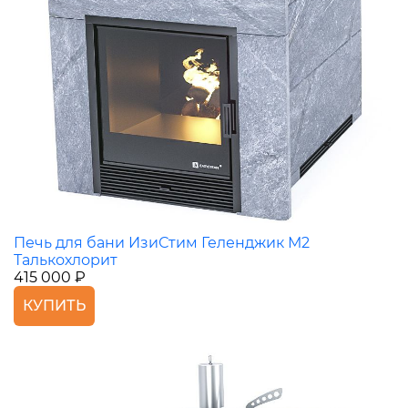
Печь для бани ИзиСтим Геленджик М2
Талькохлорит
415 000 ₽
КУПИТЬ