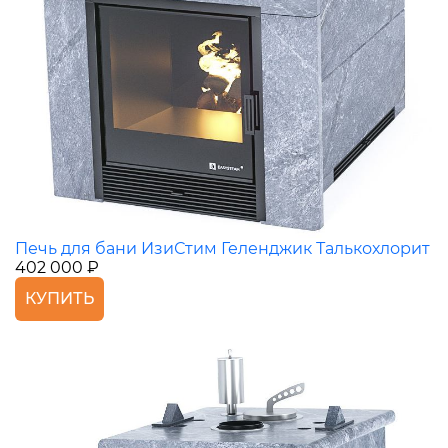
Печь для бани ИзиСтим Геленджик Талькохлорит
402 000 ₽
КУПИТЬ