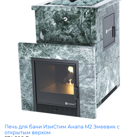
Печь для бани ИзиСтим Анапа М2 Змеевик с
открытым верхом