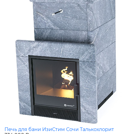
Печь для бани ИзиСтим Сочи Талькохлорит